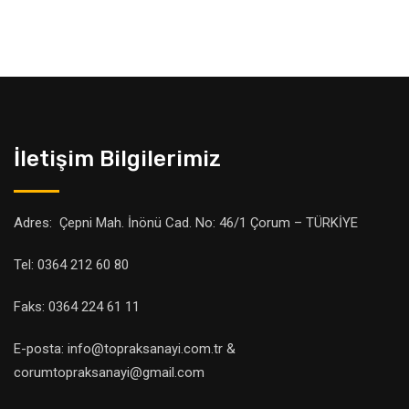
İletişim Bilgilerimiz
Adres: Çepni Mah. İnönü Cad. No: 46/1 Çorum – TÜRKİYE
Tel: 0364 212 60 80
Faks: 0364 224 61 11
E-posta: info@topraksanayi.com.tr &
corumtopraksanayi@gmail.com