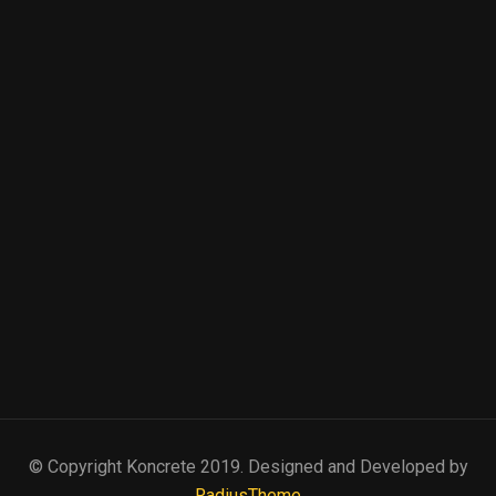
© Copyright Koncrete 2019. Designed and Developed by
RadiusTheme