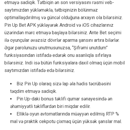
etməyə sadiqik. Tətbiqin ən son versiyasını rəsmi veb-
saytımızdan yükləməklə, tətbiqinizin bölünməz
optimallaşdırılmış və güncəl olduğuna arxayın ola bilərsiniz.
Pin Up Bet APK yükləyərək Android və iOS cihazlarınız
üzərindən mərc etməyə başlaya bilərsiniz. Ante Bet seçimi
ilə oyunçular əvəzsiz dövrlər aparma şansını artıra bilərlər.
Əgər parolunuzu unutmusunuzsa, “Şifrəmi unutdum”
funksiyasından istifadə edərək onu asanlıqla sıfırlaya
bilərsiniz. Indi isə bütün funksiyalara daxil olmaq üçün mobil
saytımızdan istifadə edə bilərsiniz.
Biz Pin Up olaraq sizə lap əla hədis təcrübəsini
təqdim etməyə sadiqik.
Pin Up-daki bonus təklifi qumar sənayesində ən
əhəmiyyətli təkliflərdən biri miqdar edilir.
Elliklə oyun avtomatlarında müəyyən edilmiş RTP %
mal və praktik cekpotu çixmaq üçün yüksək şanslar mal.