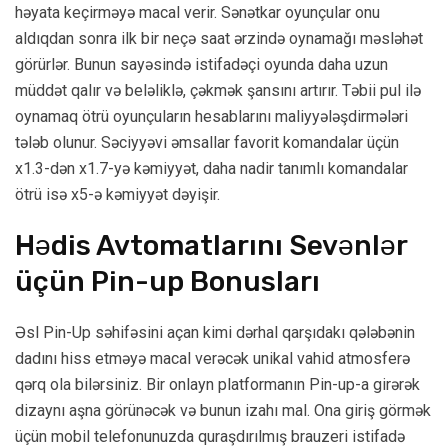
həyata keçirməyə macal verir. Sənətkar oyunçular onu
aldıqdan sonra ilk bir neçə saat ərzində oynamağı məsləhət
görürlər. Bunun sayəsində istifadəçi oyunda daha uzun
müddət qalır və beləliklə, çəkmək şansını artırır. Təbii pul ilə
oynamaq ötrü oyunçuların hesablarını maliyyələşdirmələri
tələb olunur. Səciyyəvi əmsallar favorit komandalar üçün
x1.3-dən x1.7-yə kəmiyyət, daha nadir tanımlı komandalar
ötrü isə x5-ə kəmiyyət dəyişir.
Hədis Avtomatlarını Sevənlər
üçün Pin-up Bonusları
Əsl Pin-Up səhifəsini açan kimi dərhal qarşıdakı qələbənin
dadını hiss etməyə macal verəcək unikal vahid atmosferə
qərq ola bilərsiniz. Bir onlayn platformanın Pin-up-a girərək
dizaynı aşna görünəcək və bunun izahı mal. Ona giriş görmək
üçün mobil telefonunuzda quraşdırılmış brauzeri istifadə