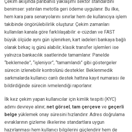
Çekim akışında paribahis yaklaşımı sektör standardını
benimser: yatırılan metotla geri ödeme uygulanır. Bu ilke,
hem kara para senaryolarını sınırlar hem de kullanıcıya işlem
takibinde öngörülebilirlik oluşturur. Çekim zamanları
kullanılan kanala göre farklılaşabilir: e-cüzdan ve FAST
büyük ölçüde aynı gün işlenirken, kart iadeleri bankaya bağlı
olarak birkaç iş günü alabilir; klasik transfer işlemleri ise
yalnızca bankacılık saatlerinde tamamlanır. Panelde
“beklemede”, “işleniyor”, “tamamlandı” gibi göstergeler
sürecin izlenebilir kontrolünü destekler. Beklenmedik
sarkmalarda kullanıcı canlı destek hattına kayıt numarası ile
bildirdiğinde sürecin ivmelendiği raporlanır.
İlk kez çekim yapan kullanıcılar için kimlik tespiti (KYC)
adımı devreye alınır;
net görsel
,
tam çerçeve
ve
geçerli
belge
yüklemek onay süresini hızlandırır. Adres doğrulama
evraklarının gizleme ilkelerine standartlara uygun
hazırlanması hem kullanıcı bilgilerini güçlendirir hem de