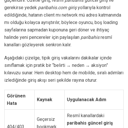
güçlendirir. Özetle giriş, resmi
paribahis güncel giriş
ve
gerekirse yedek
paribahis.com giriş
yollarıyla kontrol
edildiğinde, hatanın client mı network mü adres katmanında
mı olduğu kolayca ayrıştırılır; böylece oyuncu, boş loading
sayfalarına sapmadan kuponuna geri döner ve ihtiyaç
halinde yeni pencereler için paylaşılan
paribahis
resmî
kanalları gözleyerek senkron kalır.
Aşağıdaki çizelge, tipik giriş vakalarını dakikalar içinde
sınıflamak için pratik bir “belirti → neden → aksiyon”
kılavuzu sunar. Hem desktop hem de mobilde, sıralı adımları
izlediğinde giriş akışı seri şekilde rayına oturur.
Görünen
Kaynak
Uygulanacak Adım
Hata
Resmî kanallardaki
Geçersiz
paribahis güncel giriş
404/403
bookmark