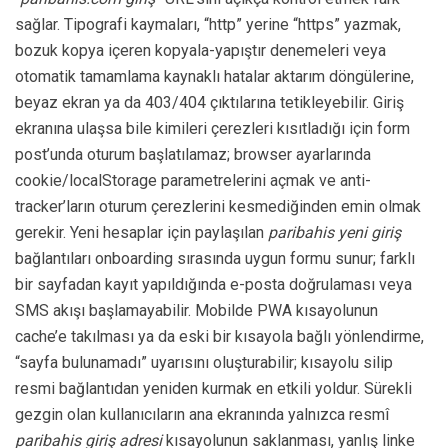
sağlar. Tipografi kaymaları, “http” yerine “https” yazmak,
bozuk kopya içeren kopyala-yapıştır denemeleri veya
otomatik tamamlama kaynaklı hatalar aktarım döngülerine,
beyaz ekran ya da 403/404 çıktılarına tetikleyebilir. Giriş
ekranına ulaşsa bile kimileri çerezleri kısıtladığı için form
post’unda oturum başlatılamaz; browser ayarlarında
cookie/localStorage parametrelerini açmak ve anti-
tracker’ların oturum çerezlerini kesmediğinden emin olmak
gerekir. Yeni hesaplar için paylaşılan
paribahis yeni giriş
bağlantıları onboarding sırasında uygun formu sunur; farklı
bir sayfadan kayıt yapıldığında e-posta doğrulaması veya
SMS akışı başlamayabilir. Mobilde PWA kısayolunun
cache’e takılması ya da eski bir kısayola bağlı yönlendirme,
“sayfa bulunamadı” uyarısını oluşturabilir; kısayolu silip
resmi bağlantıdan yeniden kurmak en etkili yoldur. Sürekli
gezgin olan kullanıcıların ana ekranında yalnızca resmî
paribahis giriş adresi
kısayolunun saklanması, yanlış linke