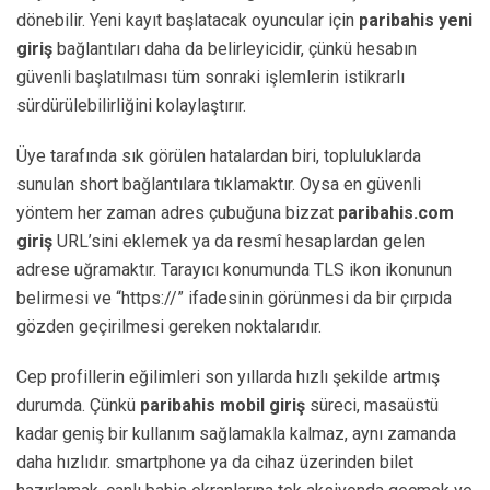
dönebilir. Yeni kayıt başlatacak oyuncular için
paribahis yeni
giriş
bağlantıları daha da belirleyicidir, çünkü hesabın
güvenli başlatılması tüm sonraki işlemlerin istikrarlı
sürdürülebilirliğini kolaylaştırır.
Üye tarafında sık görülen hatalardan biri, topluluklarda
sunulan short bağlantılara tıklamaktır. Oysa en güvenli
yöntem her zaman adres çubuğuna bizzat
paribahis.com
giriş
URL’sini eklemek ya da resmî hesaplardan gelen
adrese uğramaktır. Tarayıcı konumunda TLS ikon ikonunun
belirmesi ve “https://” ifadesinin görünmesi da bir çırpıda
gözden geçirilmesi gereken noktalarıdır.
Cep profillerin eğilimleri son yıllarda hızlı şekilde artmış
durumda. Çünkü
paribahis mobil giriş
süreci, masaüstü
kadar geniş bir kullanım sağlamakla kalmaz, aynı zamanda
daha hızlıdır. smartphone ya da cihaz üzerinden bilet