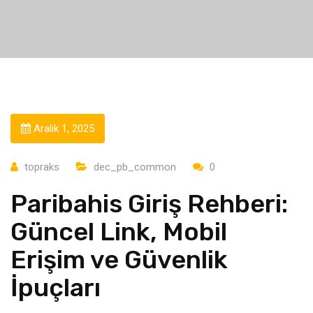
Aralık 1, 2025
topraks
dec_pb_common
0
Paribahis Giriş Rehberi:
Güncel Link, Mobil
Erişim ve Güvenlik
İpuçları