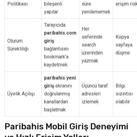
Politikası
bileşenli
süre
erişim ris
yapılar
yenilememek
Tarayıcıda
Her
paribahis.com
seferinde
Kopya
Oturum
giriş
search
sayfaya
Sürekliliği
bağlantısını
üzerinden
düşme
bookmark’a
yazmak
kaydetmek
paribahis yeni
giriş
ekranını
Üçüncü taraf
Bilgi
Üyelik Açılışı
doğrulanmış
adresleri
sızıntısı
kanallardan
izlemek
olabilir
başlatmak
Paribahis Mobil Giriş Deneyimi