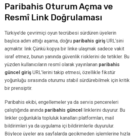
Paribahis Oturum Açma ve
Resmî Link Doğrulaması
Türkiye’de çevrimiçi oyun tecrübesi sürdüren üyelerin
başlıca adım attığı aşama, doğru
paribahis giriş
URL’sini
açmaktır. link Çünkü kopya bir linke ulaşmak sadece vakit
israf etmez, bunun yanında güvenlik risklerini de tetikler. Bu
yüzden kullanıcıların resmî olarak yayınlanan
paribahis
güncel giriş
URL’lerini takip etmesi, özellikle fikstür
yoğunluğu sırasında oturumu stabil sürdürebilmek için kritik
bir prensiptir.
Paribahis ekibi, engellemeler ya da servis pencereleri
çalıştığında anında
paribahis güncel
linklerini duyurur. Bu
linkler çoğunlukla topluluk kanalları platformları, mail
bildirimleri ya da uygulama içi bildirimlerle duyurulur.
Böylece üyeler ara sayfalarda gecikmeden işlemlerine hızla