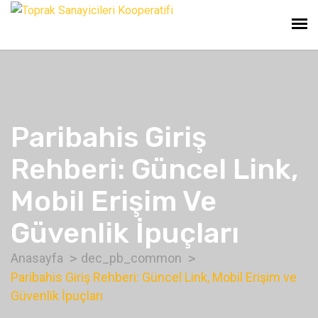
Paribahis Giriş
Rehberi: Güncel Link,
Mobil Erişim Ve
Güvenlik İpuçları
Anasayfa
dec_pb_common
Paribahis Giriş Rehberi: Güncel Link, Mobil Erişim ve
Güvenlik İpuçları