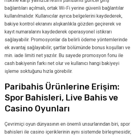
riskine karşı yalnızca resmi
paribahis güncel giriş
bağlantıları açılmalı, ortak Wi-Fi yerine güvenli bağlantılar
kullanılmalıdır. Kullanıcılar ayrıca belgelerini kaydederek,
bakiye kontrol ekranını alışkanlıkla gözden geçirerek ve
kayıt numaralarını kaydederek operasyonel istikrarı
sağlayabilir. Promosyonlar da belirli ödeme yöntemlerinde
ek avantaj sağlayabilir; şartlar bölümünde bonus koşulları ve
min. iade limiti net yazılır. Bu sayede promosyon fonu ile
cash bakiyenin farkı net olur ve kullanıcı hangi bakiyeyi
işleme soktuğunu hızla görebilir.
Paribahis Ürünlerine Erişim:
Spor Bahisleri, Live Bahis ve
Casino Oyunları
Çevrimiçi oyun dünyasının en önemli unsurlarından biri, spor
bahisleri ile casino içeriklerinin aynı sistemde birleşmesidir;