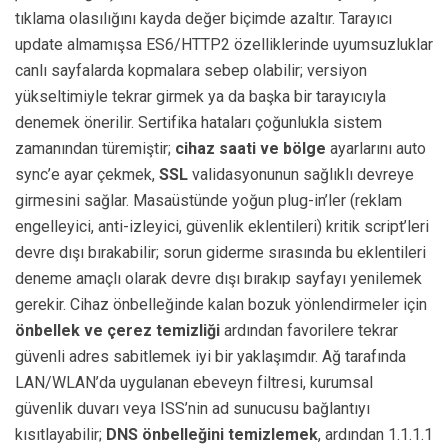
tıklama olasılığını kayda değer biçimde azaltır. Tarayıcı
update almamışsa ES6/HTTP2 özelliklerinde uyumsuzluklar
canlı sayfalarda kopmalara sebep olabilir; versiyon
yükseltimiyle tekrar girmek ya da başka bir tarayıcıyla
denemek önerilir. Sertifika hataları çoğunlukla sistem
zamanından türemiştir;
cihaz saati ve bölge
ayarlarını auto
sync’e ayar çekmek,
SSL
validasyonunun sağlıklı devreye
girmesini sağlar. Masaüstünde yoğun plug-in’ler (reklam
engelleyici, anti-izleyici, güvenlik eklentileri) kritik script’leri
devre dışı bırakabilir; sorun giderme sırasında bu eklentileri
deneme amaçlı olarak devre dışı bırakıp sayfayı yenilemek
gerekir. Cihaz önbelleğinde kalan bozuk yönlendirmeler için
önbellek ve çerez temizliği
ardından favorilere tekrar
güvenli adres sabitlemek iyi bir yaklaşımdır. Ağ tarafında
LAN/WLAN’da uygulanan ebeveyn filtresi, kurumsal
güvenlik duvarı veya ISS’nin ad sunucusu bağlantıyı
kısıtlayabilir;
DNS önbelleğini temizlemek
, ardından 1.1.1.1