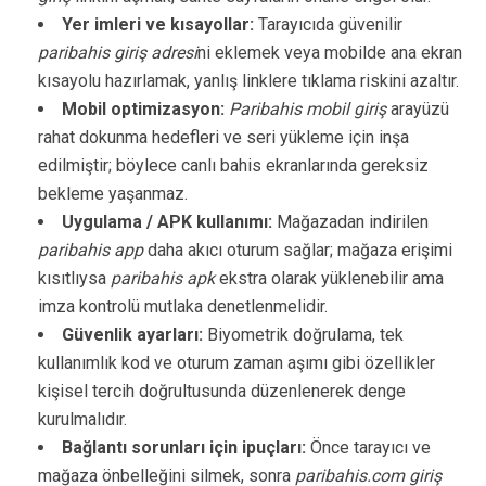
Yer imleri ve kısayollar:
Tarayıcıda güvenilir
paribahis giriş adresi
ni eklemek veya mobilde ana ekran
kısayolu hazırlamak, yanlış linklere tıklama riskini azaltır.
Mobil optimizasyon:
Paribahis mobil giriş
arayüzü
rahat dokunma hedefleri ve seri yükleme için inşa
edilmiştir; böylece canlı bahis ekranlarında gereksiz
bekleme yaşanmaz.
Uygulama / APK kullanımı:
Mağazadan indirilen
paribahis app
daha akıcı oturum sağlar; mağaza erişimi
kısıtlıysa
paribahis apk
ekstra olarak yüklenebilir ama
imza kontrolü mutlaka denetlenmelidir.
Güvenlik ayarları:
Biyometrik doğrulama, tek
kullanımlık kod ve oturum zaman aşımı gibi özellikler
kişisel tercih doğrultusunda düzenlenerek denge
kurulmalıdır.
Bağlantı sorunları için ipuçları:
Önce tarayıcı ve
mağaza önbelleğini silmek, sonra
paribahis.com giriş