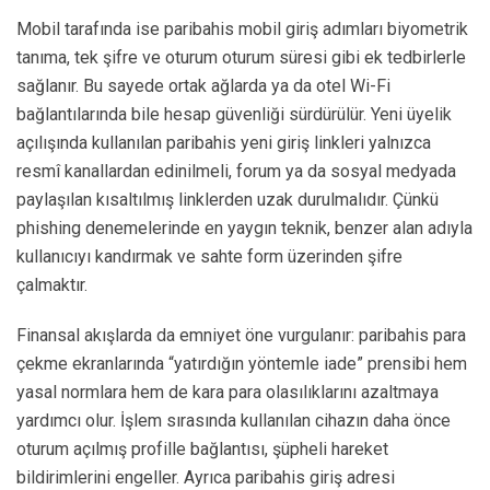
Mobil tarafında ise paribahis mobil giriş adımları biyometrik
tanıma, tek şifre ve oturum oturum süresi gibi ek tedbirlerle
sağlanır. Bu sayede ortak ağlarda ya da otel Wi-Fi
bağlantılarında bile hesap güvenliği sürdürülür. Yeni üyelik
açılışında kullanılan paribahis yeni giriş linkleri yalnızca
resmî kanallardan edinilmeli, forum ya da sosyal medyada
paylaşılan kısaltılmış linklerden uzak durulmalıdır. Çünkü
phishing denemelerinde en yaygın teknik, benzer alan adıyla
kullanıcıyı kandırmak ve sahte form üzerinden şifre
çalmaktır.
Finansal akışlarda da emniyet öne vurgulanır: paribahis para
çekme ekranlarında “yatırdığın yöntemle iade” prensibi hem
yasal normlara hem de kara para olasılıklarını azaltmaya
yardımcı olur. İşlem sırasında kullanılan cihazın daha önce
oturum açılmış profille bağlantısı, şüpheli hareket
bildirimlerini engeller. Ayrıca paribahis giriş adresi