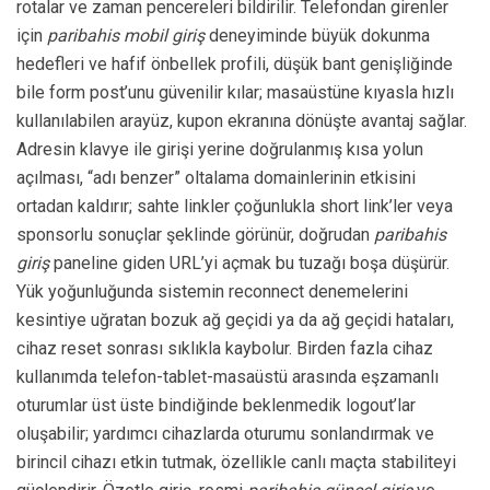
rotalar ve zaman pencereleri bildirilir. Telefondan girenler
için
paribahis mobil giriş
deneyiminde büyük dokunma
hedefleri ve hafif önbellek profili, düşük bant genişliğinde
bile form post’unu güvenilir kılar; masaüstüne kıyasla hızlı
kullanılabilen arayüz, kupon ekranına dönüşte avantaj sağlar.
Adresin klavye ile girişi yerine doğrulanmış kısa yolun
açılması, “adı benzer” oltalama domainlerinin etkisini
ortadan kaldırır; sahte linkler çoğunlukla short link’ler veya
sponsorlu sonuçlar şeklinde görünür, doğrudan
paribahis
giriş
paneline giden URL’yi açmak bu tuzağı boşa düşürür.
Yük yoğunluğunda sistemin reconnect denemelerini
kesintiye uğratan bozuk ağ geçidi ya da ağ geçidi hataları,
cihaz reset sonrası sıklıkla kaybolur. Birden fazla cihaz
kullanımda telefon-tablet-masaüstü arasında eşzamanlı
oturumlar üst üste bindiğinde beklenmedik logout’lar
oluşabilir; yardımcı cihazlarda oturumu sonlandırmak ve
birincil cihazı etkin tutmak, özellikle canlı maçta stabiliteyi