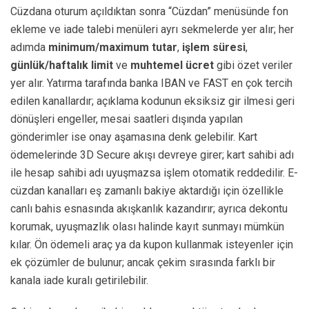
Cüzdana oturum açıldıktan sonra “Cüzdan” menüsünde fon
ekleme ve iade talebi menüleri ayrı sekmelerde yer alır; her
adımda
minimum/maximum tutar
,
işlem süresi
,
günlük/haftalık limit
ve
muhtemel ücret
gibi özet veriler
yer alır. Yatırma tarafında banka IBAN ve FAST en çok tercih
edilen kanallardır; açıklama kodunun eksiksiz gir ilmesi geri
dönüşleri engeller, mesai saatleri dışında yapılan
gönderimler ise onay aşamasına denk gelebilir. Kart
ödemelerinde 3D Secure akışı devreye girer; kart sahibi adı
ile hesap sahibi adı uyuşmazsa işlem otomatik reddedilir. E-
cüzdan kanalları eş zamanlı bakiye aktardığı için özellikle
canlı bahis esnasında akışkanlık kazandırır; ayrıca dekontu
korumak, uyuşmazlık olası halinde kayıt sunmayı mümkün
kılar. Ön ödemeli araç ya da kupon kullanmak isteyenler için
ek çözümler de bulunur; ancak çekim sırasında farklı bir
kanala iade kuralı getirilebilir.