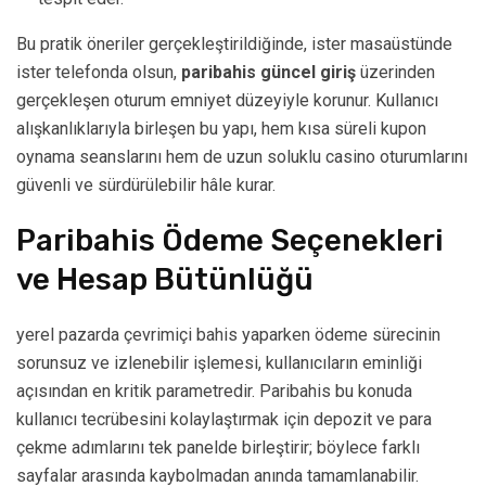
Bu pratik öneriler gerçekleştirildiğinde, ister masaüstünde
ister telefonda olsun,
paribahis güncel giriş
üzerinden
gerçekleşen oturum emniyet düzeyiyle korunur. Kullanıcı
alışkanlıklarıyla birleşen bu yapı, hem kısa süreli kupon
oynama seanslarını hem de uzun soluklu casino oturumlarını
güvenli ve sürdürülebilir hâle kurar.
Paribahis Ödeme Seçenekleri
ve Hesap Bütünlüğü
yerel pazarda çevrimiçi bahis yaparken ödeme sürecinin
sorunsuz ve izlenebilir işlemesi, kullanıcıların eminliği
açısından en kritik parametredir. Paribahis bu konuda
kullanıcı tecrübesini kolaylaştırmak için depozit ve para
çekme adımlarını tek panelde birleştirir; böylece farklı
sayfalar arasında kaybolmadan anında tamamlanabilir.