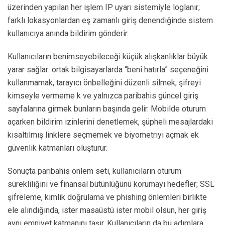
üzerinden yapılan her işlem IP uyarı sistemiyle loglanır;
farklı lokasyonlardan eş zamanlı giriş denendiğinde sistem
kullanıcıya anında bildirim gönderir.
Kullanıcıların benimseyebileceği küçük alışkanlıklar büyük
yarar sağlar: ortak bilgisayarlarda “beni hatırla” seçeneğini
kullanmamak, tarayıcı önbelleğini düzenli silmek, şifreyi
kimseyle vermeme k ve yalnızca paribahis güncel giriş
sayfalarına girmek bunların başında gelir. Mobilde oturum
açarken bildirim izinlerini denetlemek, şüpheli mesajlardaki
kısaltılmış linklere seçmemek ve biyometriyi açmak ek
güvenlik katmanları oluşturur.
Sonuçta paribahis önlem seti, kullanıcıların oturum
sürekliliğini ve finansal bütünlüğünü korumayı hedefler; SSL
şifreleme, kimlik doğrulama ve phishing önlemleri birlikte
ele alındığında, ister masaüstü ister mobil olsun, her giriş
aynı emniyet katmanını taşır. Kullanıcıların da bu adımlara