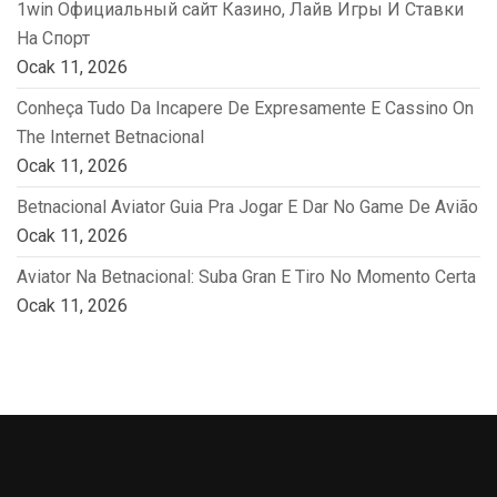
1win Официальный сайт Казино, Лайв Игры И Ставки
На Спорт
Ocak 11, 2026
Conheça Tudo Da Incapere De Expresamente E Cassino On
The Internet Betnacional
Ocak 11, 2026
Betnacional Aviator Guia Pra Jogar E Dar No Game De Avião
Ocak 11, 2026
Aviator Na Betnacional: Suba Gran E Tiro No Momento Certa
Ocak 11, 2026