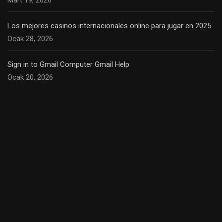
Los mejores casinos internacionales online para jugar en 2025
Ocak 28, 2026
Sign in to Gmail Computer Gmail Help
Ocak 20, 2026