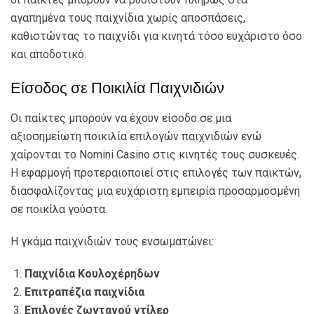
αγαπημένα τους παιχνίδια χωρίς αποσπάσεις,
καθιστώντας το παιχνίδι για κινητά τόσο ευχάριστο όσο
και αποδοτικό.
Είσοδος σε Ποικιλία Παιχνιδιών
Οι παίκτες μπορούν να έχουν είσοδο σε μια
αξιοσημείωτη ποικιλία επιλογών παιχνιδιών ενώ
χαίρονται το Nomini Casino στις κινητές τους συσκευές.
Η εφαρμογή προτεραιοποιεί στις επιλογές των παικτών,
διασφαλίζοντας μια ευχάριστη εμπειρία προσαρμοσμένη
σε ποικίλα γούστα.
Η γκάμα παιχνιδιών τους ενσωματώνει:
Παιχνίδια Κουλοχέρηδων
Επιτραπέζια παιχνίδια
Επιλογές ζωντανού ντίλερ