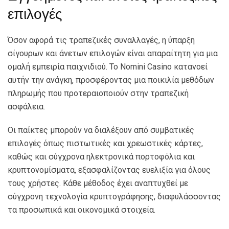
επιλογές
Όσον αφορά τις τραπεζικές συναλλαγές, η ύπαρξη
σίγουρων και άνετων επιλογών είναι απαραίτητη για μια
ομαλή εμπειρία παιχνιδιού. Το Nomini Casino κατανοεί
αυτήν την ανάγκη, προσφέροντας μια ποικιλία μεθόδων
πληρωμής που προτεραιοποιούν στην τραπεζική
ασφάλεια.
Οι παίκτες μπορούν να διαλέξουν από συμβατικές
επιλογές όπως πιστωτικές και χρεωστικές κάρτες,
καθώς και σύγχρονα ηλεκτρονικά πορτοφόλια και
κρυπτονομίσματα, εξασφαλίζοντας ευελιξία για όλους
τους χρήστες. Κάθε μέθοδος έχει αναπτυχθεί με
σύγχρονη τεχνολογία κρυπτογράφησης, διαφυλάσσοντας
τα προσωπικά και οικονομικά στοιχεία.