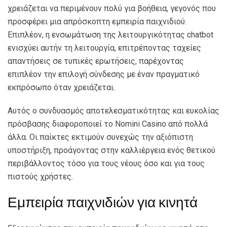
χρειάζεται να περιμένουν πολύ για βοήθεια, γεγονός που
προσφέρει μια απρόσκοπτη εμπειρία παιχνιδιού.
Επιπλέον, η ενσωμάτωση της λειτουργικότητας chatbot
ενισχύει αυτήν τη λειτουργία, επιτρέποντας ταχείες
απαντήσεις σε τυπικές ερωτήσεις, παρέχοντας
επιπλέον την επιλογή σύνδεσης με έναν πραγματικό
εκπρόσωπο όταν χρειάζεται.
Αυτός ο συνδυασμός αποτελεσματικότητας και ευκολίας
πρόσβασης διαφοροποιεί το Nomini Casino από πολλά
άλλα. Οι παίκτες εκτιμούν συνεχώς την αξιόπιστη
υποστήριξη, προάγοντας στην καλλιέργεια ενός θετικού
περιβάλλοντος τόσο για τους νέους όσο και για τους
πιστούς χρήστες.
Εμπειρία παιχνιδιών για κινητά