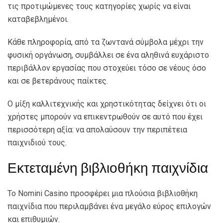
τις προτιμώμενες τους κατηγορίες χωρίς να είναι
καταβεβλημένοι.
Κάθε πληροφορία, από τα ζωντανά σύμβολα μέχρι την
φυσική οργάνωση, συμβάλλει σε ένα αληθινά ευχάριστο
περιβάλλον εργασίας που στοχεύει τόσο σε νέους όσο
και σε βετεράνους παίκτες.
Ο μίξη καλλιτεχνικής και χρηστικότητας δείχνει ότι οι
χρήστες μπορούν να επικεντρωθούν σε αυτό που έχει
περισσότερη αξία: να απολαύσουν την περιπέτεια
παιχνιδιού τους.
Εκτεταμένη βιβλιοθήκη παιχνίδια
Το Nomini Casino προσφέρει μια πλούσια βιβλιοθήκη
παιχνίδια που περιλαμβάνει ένα μεγάλο εύρος επιλογών
και επιθυμιών.