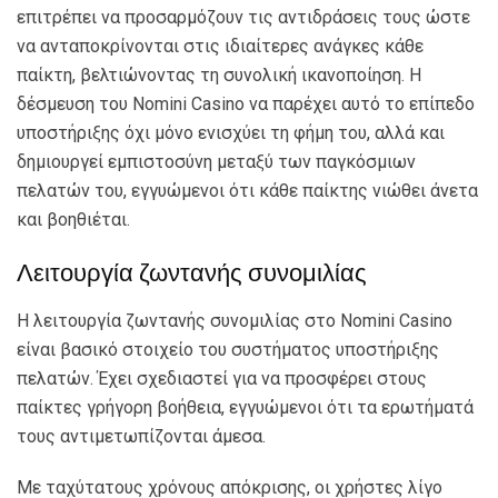
επιτρέπει να προσαρμόζουν τις αντιδράσεις τους ώστε
να ανταποκρίνονται στις ιδιαίτερες ανάγκες κάθε
παίκτη, βελτιώνοντας τη συνολική ικανοποίηση. Η
δέσμευση του Nomini Casino να παρέχει αυτό το επίπεδο
υποστήριξης όχι μόνο ενισχύει τη φήμη του, αλλά και
δημιουργεί εμπιστοσύνη μεταξύ των παγκόσμιων
πελατών του, εγγυώμενοι ότι κάθε παίκτης νιώθει άνετα
και βοηθιέται.
Λειτουργία ζωντανής συνομιλίας
Η λειτουργία ζωντανής συνομιλίας στο Nomini Casino
είναι βασικό στοιχείο του συστήματος υποστήριξης
πελατών. Έχει σχεδιαστεί για να προσφέρει στους
παίκτες γρήγορη βοήθεια, εγγυώμενοι ότι τα ερωτήματά
τους αντιμετωπίζονται άμεσα.
Με ταχύτατους χρόνους απόκρισης, οι χρήστες λίγο