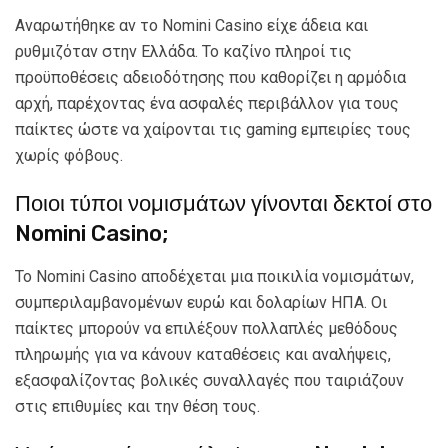
Αναρωτήθηκε αν το Nomini Casino είχε άδεια και
ρυθμιζόταν στην Ελλάδα. Το καζίνο πληροί τις
προϋποθέσεις αδειοδότησης που καθορίζει η αρμόδια
αρχή, παρέχοντας ένα ασφαλές περιβάλλον για τους
παίκτες ώστε να χαίρονται τις gaming εμπειρίες τους
χωρίς φόβους.
Ποιοι τύποι νομισμάτων γίνονται δεκτοί στο
Nomini Casino;
Το Nomini Casino αποδέχεται μια ποικιλία νομισμάτων,
συμπεριλαμβανομένων ευρώ και δολαρίων ΗΠΑ. Οι
παίκτες μπορούν να επιλέξουν πολλαπλές μεθόδους
πληρωμής για να κάνουν καταθέσεις και αναλήψεις,
εξασφαλίζοντας βολικές συναλλαγές που ταιριάζουν
στις επιθυμίες και την θέση τους.