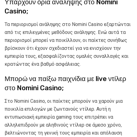
Υπάρχουν όρια ανάληψης στο Nomini
Casino;
Τα περιορισμοί ανάληψης στο Nomini Casino εξαρτώνται
από τις επιλεγμένες μεθόδους ανάληψης. Ενώ αυτά τα
περιορισμοί μπορεί να ποικίλλουν, οι παίκτες συνήθως
βρίσκουν ότι έχουν σχεδιαστεί για να ενισχύουν την
εμπειρία τους, εξασφαλίζοντας ομαλές συναλλαγές και
κρατώντας ένα βαθμό ασφάλειας.
Μπορώ να παίξω παιχνίδια με live ντίλερ
στο Nomini Casino;
Στο Nomini Casino, οι παίκτες μπορούν να χαρούν μια
ποικιλία επιλογών με ζωντανούς ντίλερ. Αυτή η
εντυπωσιακή εμπειρία gaming τους επιτρέπει να
αλληλεπιδρούν με αληθινούς ντίλερ σε άμεσο χρόνο,
βελτιώνοντας τη γενική τους εμπειρία και απόλαυση