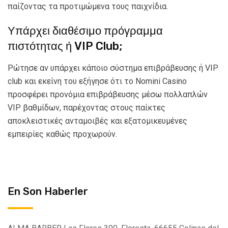
παίζοντας τα προτιμώμενα τους παιχνίδια.
Υπάρχει διαθέσιμο πρόγραμμα
πιστότητας ή VIP Club;
Ρώτησε αν υπάρχει κάποιο σύστημα επιβράβευσης ή VIP
club και εκείνη του εξήγησε ότι το Nomini Casino
προσφέρει προνόμια επιβράβευσης μέσω πολλαπλών
VIP βαθμίδων, παρέχοντας στους παίκτες
αποκλειστικές ανταμοιβές και εξατομικευμένες
εμπειρίες καθώς προχωρούν.
En Son Haberler