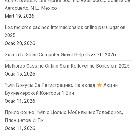
ALMA BARBER Las Flores 300, Floresta, 66655 Colinas del
Aeropuerto, N L., Mexico
Mart 19, 2026
Los mejores casinos internacionales online para jugar en
2025
Ocak 28, 2026
Sign in to Gmail Computer Gmail Help
Ocak 20, 2026
Melhores Cassino Online Sem Rollover no Bônus em 2025
Ocak 15, 2026
1win Бонусы За Регистрацию, На вклад
Акции
Букмекерской Конторы 1 Вин
Ocak 11, 2026
Приложение 1win с Целью Мобильных Телефонов,
Планшетов И Пк
Ocak 11, 2026