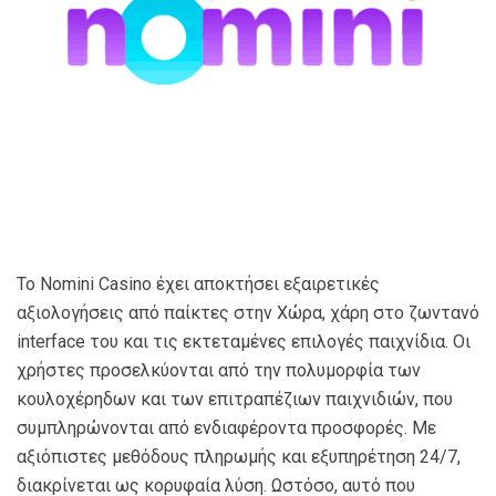
Το Nomini Casino έχει αποκτήσει εξαιρετικές
αξιολογήσεις από παίκτες στην Χώρα, χάρη στο ζωντανό
interface του και τις εκτεταμένες επιλογές παιχνίδια. Οι
χρήστες προσελκύονται από την πολυμορφία των
κουλοχέρηδων και των επιτραπέζιων παιχνιδιών, που
συμπληρώνονται από ενδιαφέροντα προσφορές. Με
αξιόπιστες μεθόδους πληρωμής και εξυπηρέτηση 24/7,
διακρίνεται ως κορυφαία λύση. Ωστόσο, αυτό που