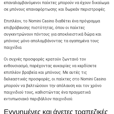
επαναλαμβανόμενοι παίκτες μπορούν να έχουν δικαίωμα
σε μπόνους επαναφόρτωσης και δωρεάν περιστροφές.
Επιπλέον, το Nomini Casino διαθέτει ένα πρόγραμμα
επιβράβευσης πιστότητας, όπου οι παίκτες
συγκεντρώνουν πόντους για αποκλειστικά δώρα και
μπόνους μόνο απολαμβάνοντας τα αγαπημένα τους
παιχνίδια.
Οι συχνές προσφορές κρατούν ζωντανό τον
ενθουσιασμό, παρέχοντας ευκαιρίες να κερδίσετε
επιπλέον βραβεία και μπόνους. Με αυτές τις
δελεαστικές προσφορές, οι παίκτες στο Nomini Casino
μπορούν να βελτιώσουν την απόλαυση και τον χρόνο
παιχνιδιού τους, καθιστώντας ένα πραγματικά
εντυπωσιακό περιβάλλον παιχνιδιού.
Εγγυημένες και άνετες τραπεζικές