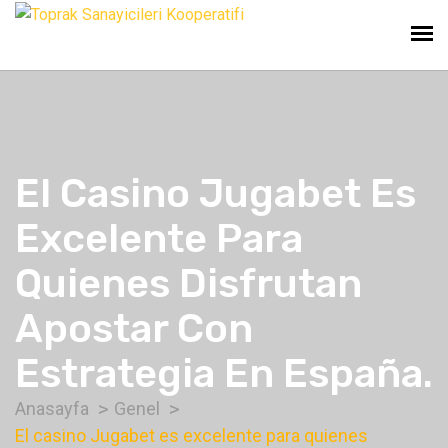
El Casino Jugabet Es
Excelente Para
Quienes Disfrutan
Apostar Con
Estrategia En España.
Anasayfa
Genel
El casino Jugabet es excelente para quienes