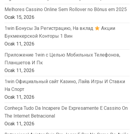
Melhores Cassino Online Sem Rollover no Bônus em 2025
Ocak 15, 2026
1win Бонусы За Регистрацию, На вклад
Акции
Букмекерской Конторы 1 Вин
Ocak 11, 2026
Приложение 1win с Целью Мобильных Телефонов,
Планшетов И Пк
Ocak 11, 2026
1win Официальный сайт Казино, Лайв Игры И Ставки
На Спорт
Ocak 11, 2026
Conheça Tudo Da Incapere De Expresamente E Cassino On
The Internet Betnacional
Ocak 11, 2026