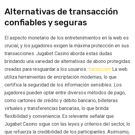
Alternativas de transacción
confiables y seguras
El aspecto monetario de los entretenimientos en la web es
crucial, y los jugadores exigen la máxima protección en sus
transacciones. Jugabet Casino aborda estas dudas
brindando una variedad de alternativas de abono protegidas
creadas para resguardar a los usuarios.
tracxn.com
La web
utiliza herramientas de encriptación modernas, lo que
certifica la seguridad de los información sensibles. Los
jugadores pueden optar entre diversos métodos de pago,
como cartones de crédito y débito bancario, billeteras
virtuales y transferencias bancarias, lo que brinda
flexibilidad y conveniencia. Es relevante señalar que
Jugabet Casino sigue con las leyes y criterios del sector, lo
que refuerza la credibilidad de los participantes. Asimismo,