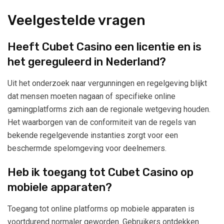
Veelgestelde vragen
Heeft Cubet Casino een licentie en is
het gereguleerd in Nederland?
Uit het onderzoek naar vergunningen en regelgeving blijkt
dat mensen moeten nagaan of specifieke online
gamingplatforms zich aan de regionale wetgeving houden.
Het waarborgen van de conformiteit van de regels van
bekende regelgevende instanties zorgt voor een
beschermde spelomgeving voor deelnemers.
Heb ik toegang tot Cubet Casino op
mobiele apparaten?
Toegang tot online platforms op mobiele apparaten is
voortdurend normaler geworden. Gebruikers ontdekken