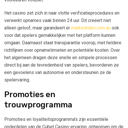
Het casino zet zich in naar vlotte verificatieprocedures en
verwerkt opnames vaak binnen 24 uur. Dit creëert niet
alleen geloof, maar garandeert er
marketindex.com.au
ook
voor dat spelers gemakkelijker met het platform kunnen
omgaan. Daarnaast staat transparantie voorop, met heldere
richtlijnen over opnamelimieten en potentiële kosten. Over
het algemeen dragen deze snelle en simpele processen
direct bij aan de tevredenheid van spelers, bevorderen ze
een gevoelens van autonomie en ondersteunen ze de
spelervaring.
Promoties en
trouwprogramma
Promoties en loyaliteitsprogramma’s zijn essentiële
onderdelen van de Cubet Casino-ervaring, ontworpen om de