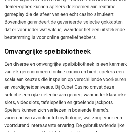
dealer-opties kunnen spelers deelnemen aan realtime
gameplay die de sfeer van een echt casino simuleert.
Bovendien garandeert de gevarieerde selectie gokkasten
dat er voor ieder wat wils is, waardoor het een uitstekende
bestemming is voor online gameliefhebbers.
Omvangrijke spelbibliotheek
Een diverse en omvangrijke spelbibliotheek is een kenmerk
van elk gerenommeerd online casino en biedt spelers een
scala aan keuzes die inspelen op verschillende voorkeuren
en vaardigheidsniveaus. Bij Cubet Casino omvat deze
selectie een rijke selectie aan genres, waaronder klassieke
slots, videoslots, tafelspellen en groeiende jackpots.
Spelers kunnen zich verliezen in boeiende thema’s,
variërend van avontuur tot mythologie, wat zorgt voor een
voortdurend interessante ervaring. De gebruiksvriendelijke