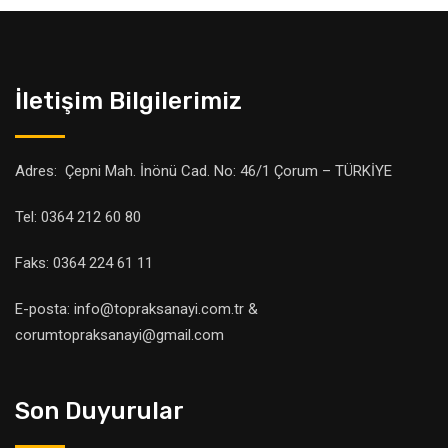
İletişim Bilgilerimiz
Adres: Çepni Mah. İnönü Cad. No: 46/1 Çorum – TÜRKİYE
Tel: 0364 212 60 80
Faks: 0364 224 61 11
E-posta: info@topraksanayi.com.tr &
corumtopraksanayi@gmail.com
Son Duyurular