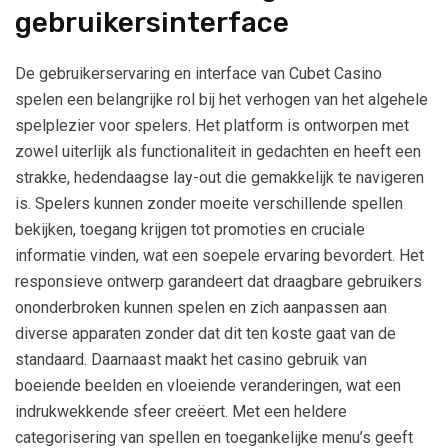
gebruikersinterface
De gebruikerservaring en interface van Cubet Casino
spelen een belangrijke rol bij het verhogen van het algehele
spelplezier voor spelers. Het platform is ontworpen met
zowel uiterlijk als functionaliteit in gedachten en heeft een
strakke, hedendaagse lay-out die gemakkelijk te navigeren
is. Spelers kunnen zonder moeite verschillende spellen
bekijken, toegang krijgen tot promoties en cruciale
informatie vinden, wat een soepele ervaring bevordert. Het
responsieve ontwerp garandeert dat draagbare gebruikers
ononderbroken kunnen spelen en zich aanpassen aan
diverse apparaten zonder dat dit ten koste gaat van de
standaard. Daarnaast maakt het casino gebruik van
boeiende beelden en vloeiende veranderingen, wat een
indrukwekkende sfeer creëert. Met een heldere
categorisering van spellen en toegankelijke menu’s geeft