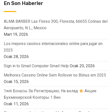
En Son Haberler
ALMA BARBER Las Flores 300, Floresta, 66655 Colinas del
Aeropuerto, N L., Mexico
Mart 19, 2026
Los mejores casinos internacionales online para jugar en
2025
Ocak 28, 2026
Sign in to Gmail Computer Gmail Help
Ocak 20, 2026
Melhores Cassino Online Sem Rollover no Bônus em 2025
Ocak 15, 2026
1win Бонусы За Регистрацию, На вклад
Акции
Букмекерской Конторы 1 Вин
Ocak 11, 2026