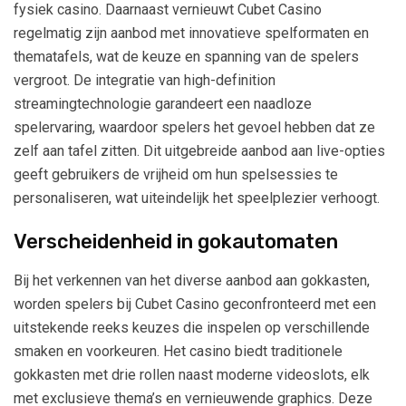
fysiek casino. Daarnaast vernieuwt Cubet Casino
regelmatig zijn aanbod met innovatieve spelformaten en
thematafels, wat de keuze en spanning van de spelers
vergroot. De integratie van high-definition
streamingtechnologie garandeert een naadloze
spelervaring, waardoor spelers het gevoel hebben dat ze
zelf aan tafel zitten. Dit uitgebreide aanbod aan live-opties
geeft gebruikers de vrijheid om hun spelsessies te
personaliseren, wat uiteindelijk het speelplezier verhoogt.
Verscheidenheid in gokautomaten
Bij het verkennen van het diverse aanbod aan gokkasten,
worden spelers bij Cubet Casino geconfronteerd met een
uitstekende reeks keuzes die inspelen op verschillende
smaken en voorkeuren. Het casino biedt traditionele
gokkasten met drie rollen naast moderne videoslots, elk
met exclusieve thema’s en vernieuwende graphics. Deze