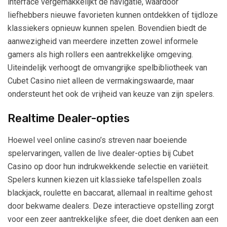
interface vergemakkelijkt de navigatie, waardoor
liefhebbers nieuwe favorieten kunnen ontdekken of tijdloze
klassiekers opnieuw kunnen spelen. Bovendien biedt de
aanwezigheid van meerdere inzetten zowel informele
gamers als high rollers een aantrekkelijke omgeving.
Uiteindelijk verhoogt de omvangrijke spelbibliotheek van
Cubet Casino niet alleen de vermakingswaarde, maar
ondersteunt het ook de vrijheid van keuze van zijn spelers.
Realtime Dealer-opties
Hoewel veel online casino’s streven naar boeiende
spelervaringen, vallen de live dealer-opties bij Cubet
Casino op door hun indrukwekkende selectie en variëteit.
Spelers kunnen kiezen uit klassieke tafelspellen zoals
blackjack, roulette en baccarat, allemaal in realtime gehost
door bekwame dealers. Deze interactieve opstelling zorgt
voor een zeer aantrekkelijke sfeer, die doet denken aan een