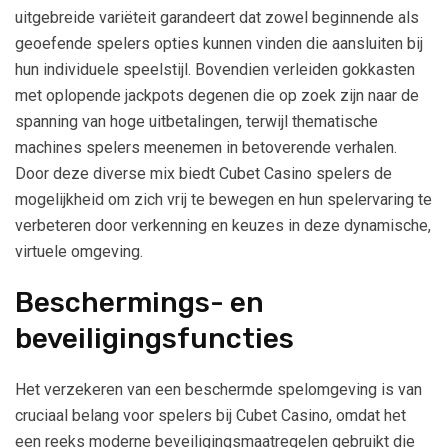
uitgebreide variëteit garandeert dat zowel beginnende als
geoefende spelers opties kunnen vinden die aansluiten bij
hun individuele speelstijl. Bovendien verleiden gokkasten
met oplopende jackpots degenen die op zoek zijn naar de
spanning van hoge uitbetalingen, terwijl thematische
machines spelers meenemen in betoverende verhalen.
Door deze diverse mix biedt Cubet Casino spelers de
mogelijkheid om zich vrij te bewegen en hun spelervaring te
verbeteren door verkenning en keuzes in deze dynamische,
virtuele omgeving.
Beschermings- en
beveiligingsfuncties
Het verzekeren van een beschermde spelomgeving is van
cruciaal belang voor spelers bij Cubet Casino, omdat het
een reeks moderne beveiligingsmaatregelen gebruikt die