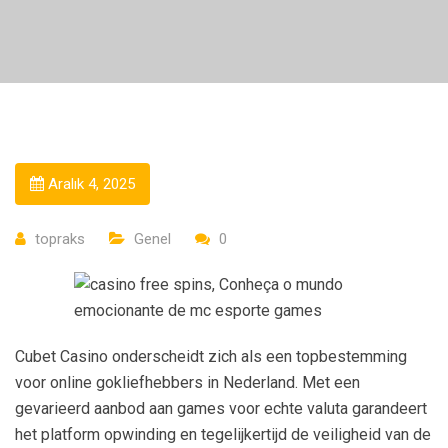
Aralık 4, 2025
topraks
Genel
0
Cubet Casino onderscheidt zich als een topbestemming
voor online gokliefhebbers in Nederland. Met een
gevarieerd aanbod aan games voor echte valuta garandeert
het platform opwinding en tegelijkertijd de veiligheid van de