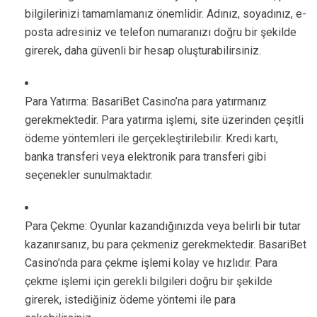
bilgilerinizi tamamlamanız önemlidir. Adınız, soyadınız, e-
posta adresiniz ve telefon numaranızı doğru bir şekilde
girerek, daha güvenli bir hesap oluşturabilirsiniz.
Para Yatırma: BasariBet Casino’na para yatırmanız
gerekmektedir. Para yatırma işlemi, site üzerinden çeşitli
ödeme yöntemleri ile gerçekleştirilebilir. Kredi kartı,
banka transferi veya elektronik para transferi gibi
seçenekler sunulmaktadır.
Para Çekme: Oyunlar kazandığınızda veya belirli bir tutar
kazanırsanız, bu para çekmeniz gerekmektedir. BasariBet
Casino’nda para çekme işlemi kolay ve hızlıdır. Para
çekme işlemi için gerekli bilgileri doğru bir şekilde
girerek, istediğiniz ödeme yöntemi ile para