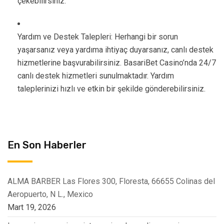
çekebilirsiniz.
Yardım ve Destek Talepleri: Herhangi bir sorun
yaşarsanız veya yardıma ihtiyaç duyarsanız, canlı destek
hizmetlerine başvurabilirsiniz. BasariBet Casino’nda 24/7
canlı destek hizmetleri sunulmaktadır. Yardım
taleplerinizi hızlı ve etkin bir şekilde gönderebilirsiniz.
En Son Haberler
ALMA BARBER Las Flores 300, Floresta, 66655 Colinas del
Aeropuerto, N L., Mexico
Mart 19, 2026