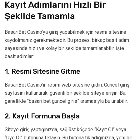
Kayıt Adımlarını Hızlı Bir
Şekilde Tamamla
BasariBet Casino’ya giriş yapabilmek için resmi sitesine
kaydolmanız gerekmektedir. Bu proses, birkaç basit adım
sayesinde hızlı ve kolay bir şekilde tamamlanabilir. İşte
basit adımlar:
1. Resmi Sitesine Gitme
BasariBet Casino’ın resmi web sitesine gidin. Güncel giriş
sayfasını kullanarak, güvenli bir şekilde siteye erişin. Bu,
genellikle “basari bet guncel giris” aramasıyla bulunabilir.
2. Kayıt Formuna Başla
Siteye giriş yaptığınızda, sağ üst köşede “Kayıt Ol” veya
“Üye Ol” butonuna tıklayın. Bu butona tıkladığınızda, yeni bir