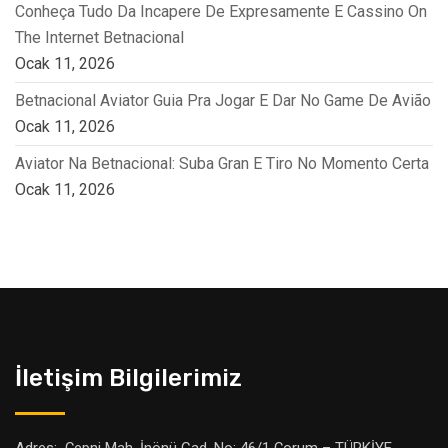
Conheça Tudo Da Incapere De Expresamente E Cassino On
The Internet Betnacional
Ocak 11, 2026
Betnacional Aviator Guia Pra Jogar E Dar No Game De Avião
Ocak 11, 2026
Aviator Na Betnacional: Suba Gran E Tiro No Momento Certa
Ocak 11, 2026
İletişim Bilgilerimiz