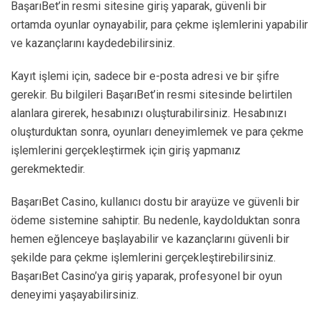
BaşarıBet’in resmi sitesine giriş yaparak, güvenli bir
ortamda oyunlar oynayabilir, para çekme işlemlerini yapabilir
ve kazançlarını kaydedebilirsiniz.
Kayıt işlemi için, sadece bir e-posta adresi ve bir şifre
gerekir. Bu bilgileri BaşarıBet’in resmi sitesinde belirtilen
alanlara girerek, hesabınızı oluşturabilirsiniz. Hesabınızı
oluşturduktan sonra, oyunları deneyimlemek ve para çekme
işlemlerini gerçekleştirmek için giriş yapmanız
gerekmektedir.
BaşarıBet Casino, kullanıcı dostu bir arayüze ve güvenli bir
ödeme sistemine sahiptir. Bu nedenle, kaydolduktan sonra
hemen eğlenceye başlayabilir ve kazançlarını güvenli bir
şekilde para çekme işlemlerini gerçekleştirebilirsiniz.
BaşarıBet Casino’ya giriş yaparak, profesyonel bir oyun
deneyimi yaşayabilirsiniz.