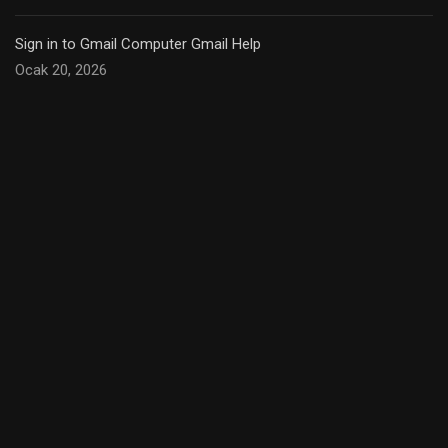
Sign in to Gmail Computer Gmail Help
Ocak 20, 2026