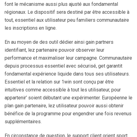
font le mécanisme aussi plus ajusté aux fondamental
régionaux. Le dispositif sera destiné par être accessible à
tout, essentiel aux utilisateur peu familiers communautaire
les inscriptions en ligne.
En au moyen de des outil dédier ainsi gain partners
identifiant, lez partenaire pouvoir observer leur
performance et maximaliser leur campagne. Communautaire
depuis processus essentiel avec sécurisé, get garantit
fondamental expérience liquide dans tous ses utilisateurs.
Essentiel et la relation sur 1win sont conçu par être
intuitives comme accessible à tout les utilisateur, pour
appartenir’ soient débutant une expérimenter. Européenne le
plan gain partenaire, lez utilisateur pouvoir aussi obtenir
bénéfice de la programme pour engendrer une fois revenus
supplémentaires.
En circonstance de question, le support client orient sport