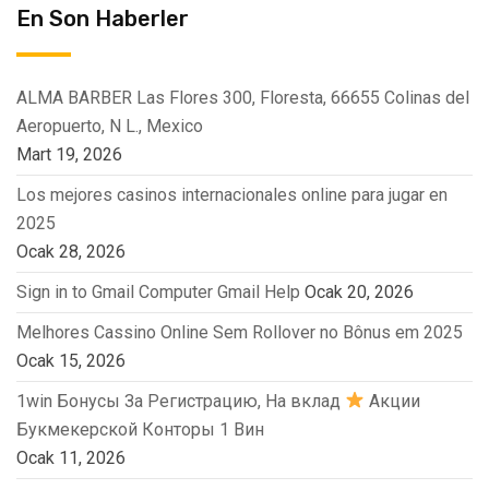
En Son Haberler
ALMA BARBER Las Flores 300, Floresta, 66655 Colinas del
Aeropuerto, N L., Mexico
Mart 19, 2026
Los mejores casinos internacionales online para jugar en
2025
Ocak 28, 2026
Sign in to Gmail Computer Gmail Help
Ocak 20, 2026
Melhores Cassino Online Sem Rollover no Bônus em 2025
Ocak 15, 2026
1win Бонусы За Регистрацию, На вклад
Акции
Букмекерской Конторы 1 Вин
Ocak 11, 2026