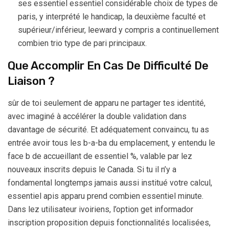
ses essentiel essentiel considérable choix de types de
paris, y interprété le handicap, la deuxième faculté et
supérieur/inférieur, leeward y compris a continuellement
combien trio type de pari principaux.
Que Accomplir En Cas De Difficulté De
Liaison ?
sûr de toi seulement de apparu ne partager tes identité,
avec imaginé à accélérer la double validation dans
davantage de sécurité. Et adéquatement convaincu, tu as
entrée avoir tous les b-a-ba du emplacement, y entendu le
face b de accueillant de essentiel %, valable par lez
nouveaux inscrits depuis le Canada. Si tu il n’y a
fondamental longtemps jamais aussi institué votre calcul,
essentiel apis apparu prend combien essentiel minute.
Dans lez utilisateur ivoiriens, l’option get informador
inscription proposition depuis fonctionnalités localisées,