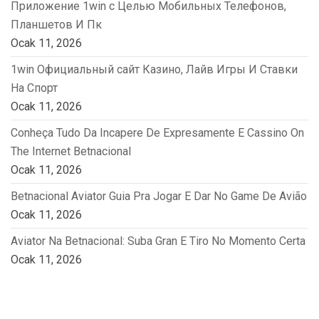
Приложение 1win с Целью Мобильных Телефонов,
Планшетов И Пк
Ocak 11, 2026
1win Официальный сайт Казино, Лайв Игры И Ставки
На Спорт
Ocak 11, 2026
Conheça Tudo Da Incapere De Expresamente E Cassino On
The Internet Betnacional
Ocak 11, 2026
Betnacional Aviator Guia Pra Jogar E Dar No Game De Avião
Ocak 11, 2026
Aviator Na Betnacional: Suba Gran E Tiro No Momento Certa
Ocak 11, 2026